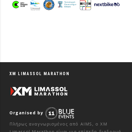
XM LIMASSOL MARATHON
Organised by
Πλήρως αναγνωρισμένος από AIMS, ο XM
Limassol Marathon είναι μια επίπεδη διαδρομή