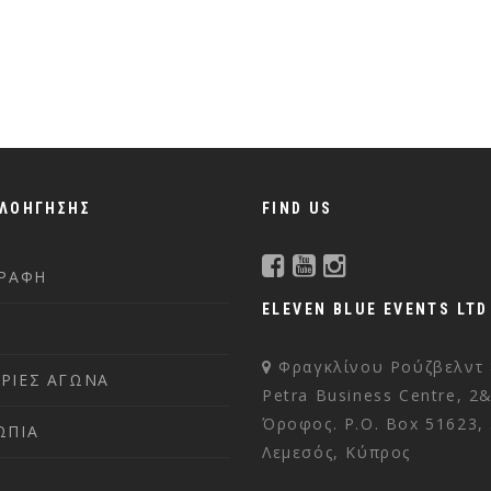
ΠΛΟΗΓΗΣΗΣ
FIND US
ΓΡΑΦΗ
ELEVEN BLUE EVENTS LTD
Φραγκλίνου Ρούζβελντ 
ΡΙΕΣ ΑΓΩΝΑ
Petra Business Centre, 2
Όροφος. P.O. Box 51623,
ΩΠΙΑ
Λεμεσός, Κύπρος