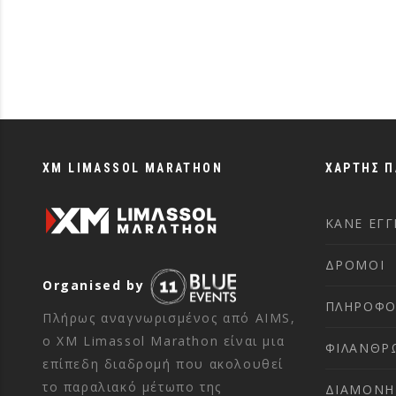
XM LIMASSOL MARATHON
ΧΑΡΤΗΣ 
ΚΑΝΕ ΕΓ
ΔΡΟΜΟΙ
Organised by
ΠΛΗΡΟΦΟ
Πλήρως αναγνωρισμένος από AIMS,
ο XM Limassol Marathon είναι μια
ΦΙΛΑΝΘΡ
επίπεδη διαδρομή που ακολουθεί
το παραλιακό μέτωπο της
ΔΙΑΜΟΝΗ