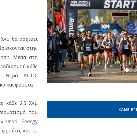
 Χλμ θα αρχίσει
 βρίσκονται στην
νηση. Μέσα στη
εφοδιασμού κάθε
ό Νερό ΑΓΙΟΣ
κά και φρούτα.
ς κάθε 2.5 Χλμ
ΚΑΝΕ ΕΓ
τερματισμό του
ν νερό, Energy
ι φρούτα, και το