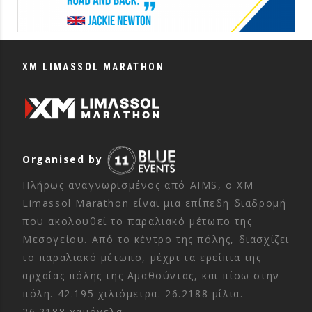
XM LIMASSOL MARATHON
Organised by
Πλήρως αναγνωρισμένος από AIMS, ο XM
Limassol Marathon είναι μια επίπεδη διαδρομή
που ακολουθεί το παραλιακό μέτωπο της
Μεσογείου. Από το κέντρο της πόλης, διασχίζει
το παραλιακό μέτωπο, μέχρι τα ερείπια της
αρχαίας πόλης της Αμαθούντας, και πίσω στην
πόλη. 42.195 χιλιόμετρα. 26.2188 μίλια.
26.2188 χαμόγελα.